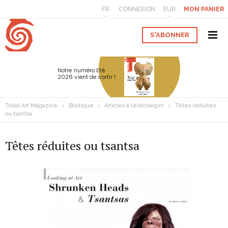
FR
CONNEXION
EUR
MON PANIER
S'ABONNER
Notre numéro Eté
2026 vient de sortir !
Tribal Art Magazine
Boutique
Articles à télécharger
Têtes réduites
ou tsantsa
Têtes réduites ou tsantsa