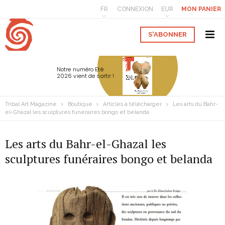
FR
CONNEXION
EUR
MON PANIER
S'ABONNER
Notre numéro Eté
2026 vient de sortir !
Tribal Art Magazine
Boutique
Articles à télécharger
Les arts du Bahr-
el-Ghazal les sculptures funéraires bongo et belanda
Les arts du Bahr-el-Ghazal les
sculptures funéraires bongo et belanda