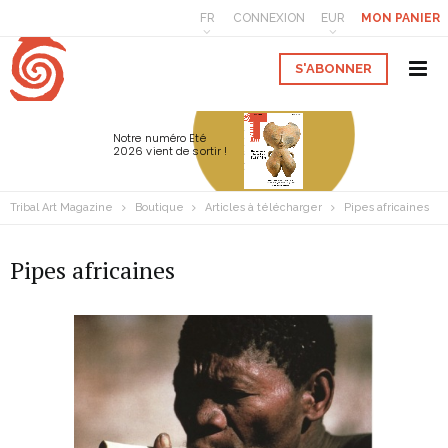
FR
CONNEXION
EUR
MON PANIER
S'ABONNER
Notre numéro Eté
2026 vient de sortir !
Tribal Art Magazine
Boutique
Articles à télécharger
Pipes africaines
Pipes africaines